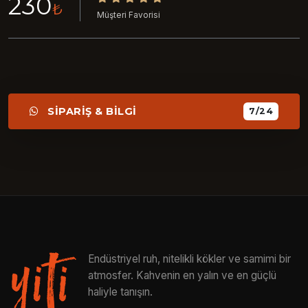
230
₺
Müşteri Favorisi
SİPARİŞ & BİLGİ
7/24
Endüstriyel ruh, nitelikli kökler ve samimi bir
atmosfer. Kahvenin en yalın ve en güçlü
haliyle tanışın.