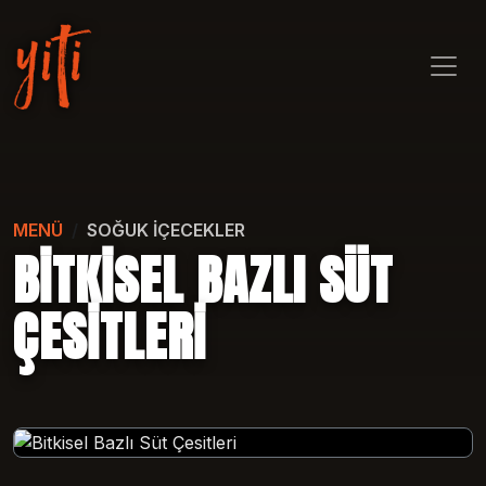
MENÜ
SOĞUK İÇECEKLER
BITKISEL BAZLI SÜT
ÇESITLERI