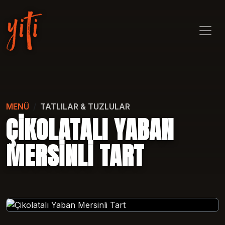
MENÜ
TATLILAR & TUZLULAR
ÇIKOLATALI YABAN
MERSINLI TART