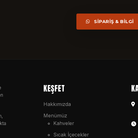
SİPARİŞ & BİLGİ
KEŞFET
K
e
en
Hakkımızda
Menümüz
n,
Kahveler
kta
Sıcak İçecekler