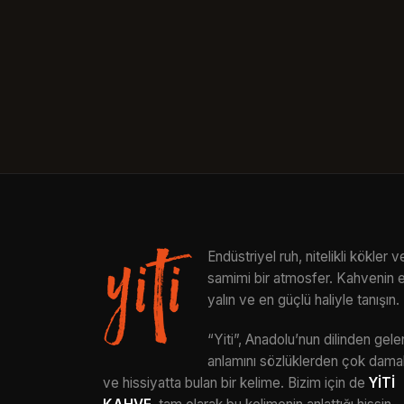
Endüstriyel ruh, nitelikli kökler v
samimi bir atmosfer. Kahvenin 
yalın ve en güçlü haliyle tanışın.
“Yiti”, Anadolu’nun dilinden gele
anlamını sözlüklerden çok dama
ve hissiyatta bulan bir kelime. Bizim için de
YİTİ