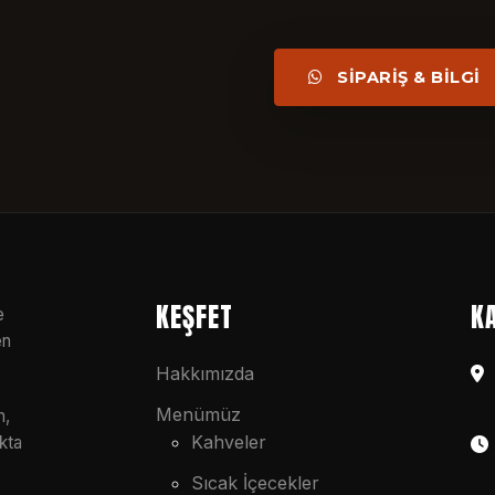
SİPARİŞ & BİLGİ
KEŞFET
K
e
en
Hakkımızda
Menümüz
n,
Kahveler
kta
Sıcak İçecekler