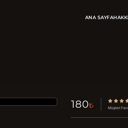
ANA SAYFA
HAKK
180
₺
Müşteri Favo