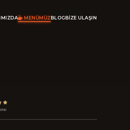
IMIZDA
MENÜMÜZ
BLOG
BIZE ULAŞIN
risi