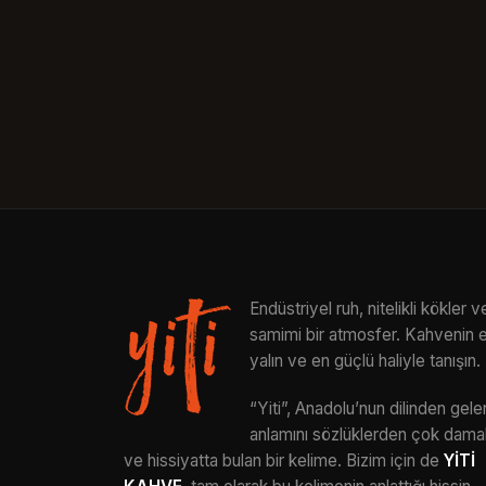
Endüstriyel ruh, nitelikli kökler v
samimi bir atmosfer. Kahvenin 
yalın ve en güçlü haliyle tanışın.
“Yiti”, Anadolu’nun dilinden gele
anlamını sözlüklerden çok dama
ve hissiyatta bulan bir kelime. Bizim için de
YİTİ