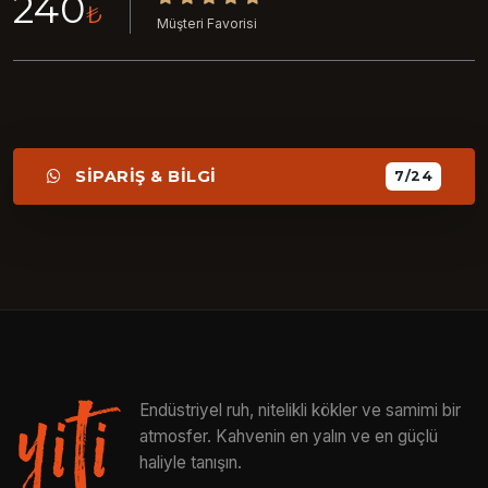
240
₺
Müşteri Favorisi
SİPARİŞ & BİLGİ
7/24
Endüstriyel ruh, nitelikli kökler ve samimi bir
atmosfer. Kahvenin en yalın ve en güçlü
haliyle tanışın.